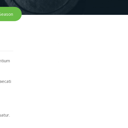
Season
antium
aecati
atur.