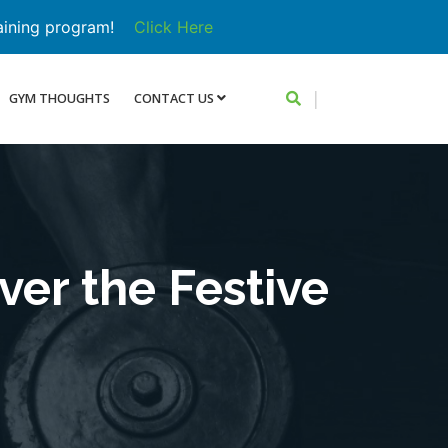
aining program!
Click Here
|
GYM THOUGHTS
CONTACT US
er the Festive