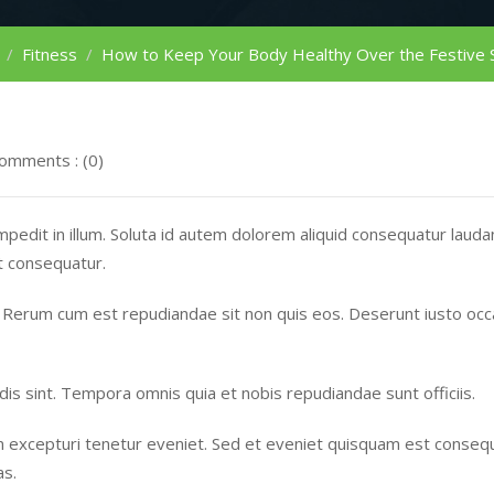
Fitness
How to Keep Your Body Healthy Over the Festive 
omments : (0)
mpedit in illum. Soluta id autem dolorem aliquid consequatur laud
t consequatur.
. Rerum cum est repudiandae sit non quis eos. Deserunt iusto occ
dis sint. Tempora omnis quia et nobis repudiandae sunt officiis.
m excepturi tenetur eveniet. Sed et eveniet quisquam est consequ
as.