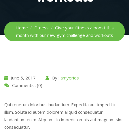
Home
Fitness
Give your fitness a boost this
month with our new gym challenge and workouts
June 5, 2017
By :
amyerios
Comments : (0)
Qui tenetur doloribus laudantium. Expedita aut impedit in
illum. Soluta id autem dolorem aliquid consequatur
laudantium enim. Aliquam illo impedit omnis aut magnam sint
consequatur.